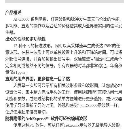
产品概述
AFG3000 系列函数、任意波形和脉冲发生器无与伦比的性能、
多功能、直观的操作以及合适的价格使其成为业界更实用的信号发
生器。
出众的性能和多功能性
12 种不同的标准波形，同时以高采样速率生成长达128K的任
意波形。在脉冲波形上可以单独设置上升沿和下降沿时间。可以将
外部信号连接，并叠加到输出信号中。双通道型号输出可生成两个
完全相同或截然不同的信号。所有仪器的时基都非常稳定，年偏移
量仅±1ppm。
直观的用户界面，更多信息一目了然
大屏幕一次即可显示所有相关波形参数和波形图，让您放心地
设置信号，集中精力完成手头的工作。使用快捷键可直接访问常用
功能和参数，或通过结构化的菜单方便地进行更多选择，减少仪器
使用学习或重新学习的时间。外观和感觉与TDS3000示波器一样，
让您使用起来倍感亲切。
随机附带的ArbExpress™ 软件可轻松编辑波形
使用这种PC 软件，可从任何Tektronix示波器无缝地导入波形，