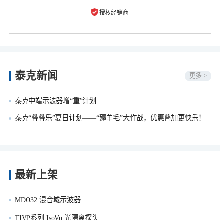
授权经销商
泰克新闻
更多 >
泰克中端示波器增“重”计划
泰克“叠叠乐”夏日计划——“薅羊毛”大作战，优惠叠加更快乐！
最新上架
MDO32 混合域示波器
TIVP系列 IsoVu 光隔离探头