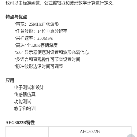
也可以由标准函数、公式编辑器和波形数学计算进行定义。
特点与优点
?带宽：25MHz正弦波形
?任意波形：14位垂真分辨率
?采样速率：250MS/s
?高达4个128K存储深度
?5.6" 显示器使您对设置和波形充满信心
?多语言和直观操作可节省设置时间
?脉冲波形边沿时间可调整
应用
电子测试和设计
传感器仿真
功能测试
教学和培训
AFG3022B特性
AFG3022B