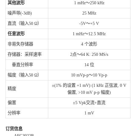
其他波形
1 mHz～250 kHz
噪声带(-3dB)
25 MHz
直流（输入50 Ω）
-5V～+5 V
任意波形
1 mHz～12.5 MHz
非易失存储器
4 个波形
存储器：采样速率
2点～64 K: 250 MS/s
垂直分辨率
14 位
幅度（输入50 Ω）
10 mVp-p～10 Vp-p
±(1% 的设置 +1 mV) (1 kHz 正弦波, 0 V
精度
偏置, >10 mV p-p 幅度)
偏置
±5 Vpk交流+直流
分辨率
1 mV
订货信息
AFG3022B