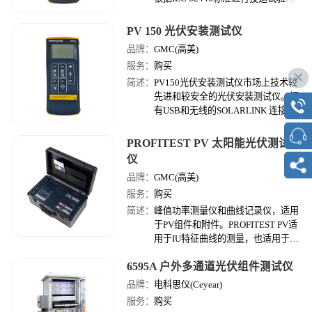
并且根据IEC 61829快速，准确的测
试IV曲线。
PV 150 光伏安装测试仪
品牌：
GMC(高美)
服务：
购买
简述：
PV150光伏安装测试仪市场上技术较
先进和较安全的光伏安装测试仪。拥
有USB和无线的SOLARLINK 连接方
式. 额外添加的USB和无线连接功能
SOLARLINK让PV150成为市场上较
PROFITEST PV 太阳能光伏测试
全面的光伏测试设备。
仪
品牌：
GMC(高美)
服务：
购买
简述：
峰值功率测量仪和曲线记录仪，适用
于PV组件和附件。PROFITEST PV适
用于IU特征曲线的测量，也适用于独
立的太阳能光伏组件和附件。
6595A 户外多通道光伏组件测试仪
品牌：
电科思仪(Ceyear)
服务：
购买