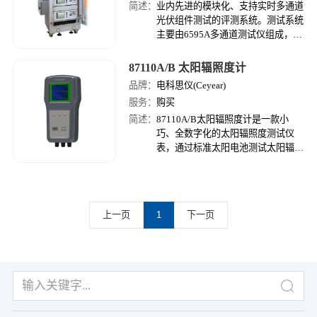
简述：
业内先进的模块化、支持实时多通道
光伏组件测试的评测系统。测试系统
主要由6595A多通道测试仪组成，单
台6595A测试仪主机具备自主测试和
显示能力，提供真6路电子负载，提
87110A/B 太阳辐照度计
供多至6通道的实时同步测试能力，
品牌：
电科思仪(Ceyear)
并可根据用户需求订制通道数量及测
服务：
购买
试模块的测试功率。多台测试仪通过
联网控制组成评测系统，可进行多至
简述：
87110A/B太阳辐照度计是一款小
300个光伏组件的同步测试，是实现
巧、全数字化的太阳辐照度测试仪
户外光伏组件性能比对的优选设备。
表，通过标准太阳电池测试太阳辐照
度，并自带温度修正功能。太阳辐照
度计集成了环境温度、电池板温度、
倾斜角等测试功能，可以通过附带的
蓝牙或串行接口连至电脑或智能手机
上一页
1
下一页
端进行显示存储,并可与中电科思仪
的伏安特性测试仪配套使用。