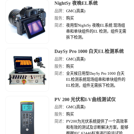
NightSy 夜晚EL系统
整体的进行潜在安装地点的实地勘察
调研；提供相关信息用于计算大概的
品牌：
GMC(高美)
每年太阳能辐照度，光伏系统和太阳
服务：
购买
能热系统的收益。
简述：
夜用型NightSy 夜晚EL系统 现场组
串和单块组件的EL 检测，组件无需
拆下检测。
DaySy Pro 1000 白天EL检测系统
品牌：
GMC(高美)
服务：
购买
简述：
全天候日用型DaySy Pro 1000 白天
EL检测系统现场组串和单块组件的
EL检测，组件无需拆下检测。
PV 200 光伏和I-V曲线测试仪
品牌：
GMC(高美)
服务：
购买
简述：
PV200为光伏系统提供了一个高效率
和有效的测试及诊断解决方案，能够
根据IEC 62446标准进行投运试验，