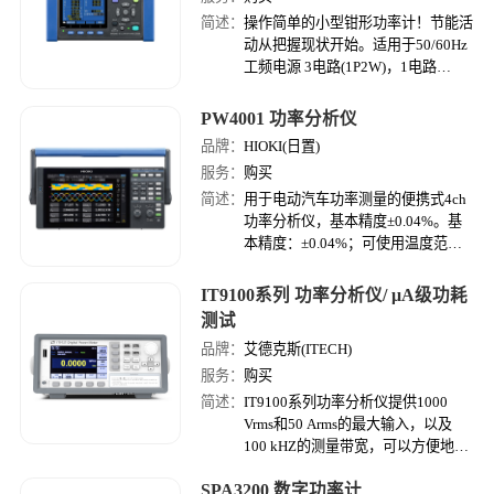
简述：
操作简单的小型钳形功率计！节能活
动从把握现状开始。适用于50/60Hz
工频电源 3电路(1P2W)，1电路
(1P3W，3P3W，3P4W) 可连续保存
数据至SD卡 钳形电流钳输入。
PW4001 功率分析仪
品牌：
HIOKI(日置)
服务：
购买
简述：
用于电动汽车功率测量的便携式4ch
功率分析仪，基本精度±0.04%。基
本精度：±0.04%；可使用温度范围:
-20°C〜50°C；频率带宽: DC, 0.1 Hz
〜600 kHz；支持CAN/CAN FD（输
IT9100系列 功率分析仪/ μA级功耗
入&输出）；自动相位补偿功能（仅
测试
限HIOKI日置的电流传感器）。
品牌：
艾德克斯(ITECH)
服务：
购买
简述：
IT9100系列功率分析仪提供1000
Vrms和50 Arms的最大输入，以及
100 kHZ的测量带宽，可以方便地进
行电压、电流、功率、频率、谐波等
SPA3200 数字功率计
参数的量测。标配有USB、RS232和