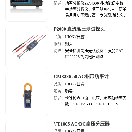
简述：
功率分析仪SPA4000-多功能便携数
字功率分析仪，便于随身携带，简单
易用且功率精度高，专为现场技术人
员研发制造，具备多个功率测量通道
和电机测量通道，帮助用户根据实际
P2000 直流高压测试探头
应用场景更快更好地提供解决方案。
品牌：
HIOKI(日置)
服务：
购买
简述：
安全检测高压光伏设备 ；支持CAT
III 2000V的高电压测试
CM3286-50 AC钳形功率计
品牌：
HIOKI(日置)
服务：
购买
简述：
快速检查电流、电压、功率和功率因
数，CAT IV 600，CATIII 1000V
VT1005 AC/DC高压分压器
品牌：
HIOKI(日置)