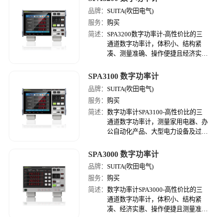
以太网通信接口，您可以通过这些接
品牌：
SUITA(吹田电气)
口实现对IT9100功率分析仪的远程
服务：
购买
控制，同时您还可以利用USB外围设
简述：
SPA3200数字功率计-高性价比的三
备接口，直接将量测参数保存到外部
通道数字功率计，体积小、结构紧
储存介质中。IT9100功率分析仪具
凑、测量准确、操作便捷且经济实惠
有0.1％的电压、电流精度，同时还
的高性价比三相功率计，具备实时波
具有丰富的波形显示功能、积分功
形、谐波分析等功能，是功耗测试台
SPA3100 数字功率计
能。广泛应用于电机，家用电器，
架和自动化生产线的理想设备，广泛
UPS等测试领域。
品牌：
SUITA(吹田电气)
应用于电力行业测试、办公或家用电
服务：
购买
器功耗测量等领域，协助技术人员高
效完成测试工作。
简述：
数字功率计SPA3100-高性价比的三
通道数字功率计，测量家用电器、办
公自动化产品、大型电力设备及过程
控制自动化设备功耗的仪器。
SPA3000 数字功率计
品牌：
SUITA(吹田电气)
服务：
购买
简述：
数字功率计SPA3000-高性价比的三
通道数字功率计，体积小、结构紧
凑、经济实惠、操作便捷且测量准确