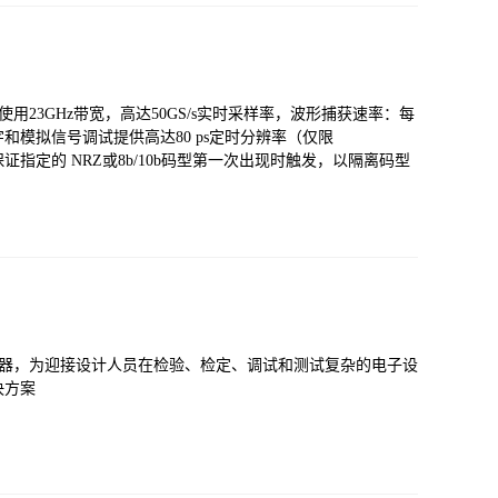
道同时使用23GHz带宽，高达50GS/s实时采样率，波形捕获速率：每
为数字和模拟信号调试提供高达80 ps定时分辨率（仅限
，能保证指定的 NRZ或8b/10b码型第一次出现时触发，以隔离码型
字荧光示波器，为迎接设计人员在检验、检定、调试和测试复杂的电子设
决方案