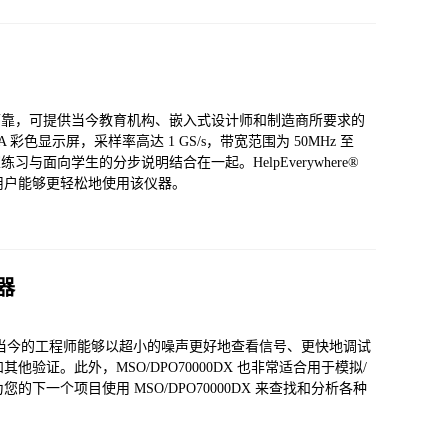
性能可靠，可提供当今教育机构、嵌入式设计师和制造商所要求的
A 彩色显示屏，采样率高达 1 GS/s，带宽范围为 50MHz 至
习与面向学生的分步说明结合在一起。HelpEverywhere®
用户能够更轻松地使用该仪器。
波器
一，使当今的工程师能够以超小的噪声更好地查看信号、更快地调试
证。此外，MSO/DPO70000DX 也非常适合用于模拟/
一个项目使用 MSO/DPO70000DX 来查找和分析各种