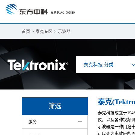
股票代码：002819
首页
>
泰克专区
>
示波器
泰克科技 分类
泰克(Tektr
筛选
泰克科技成立于19
仪，以及各种视频
服务
示波器是一种用途
可以变为电效应的