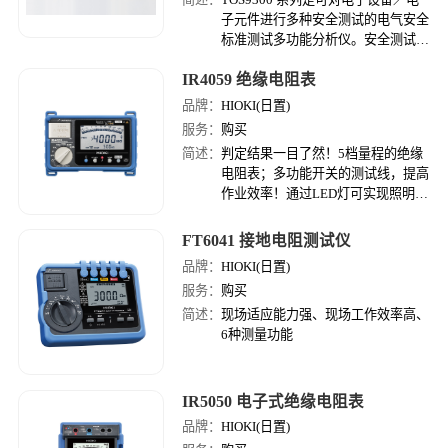
子元件进行多种安全测试的电气安全
标准测试多功能分析仪。安全测试种
类包括耐电压试验，绝缘电阻测试，
IR4059 绝缘电阻表
接地导通测试，泄漏电流测试（接触
电流测试，保护导体电流测试，患者
品牌：
HIOKI(日置)
泄漏电流测试），局部放电测试。由
服务：
购买
于机型结构以必要的测试组合为准，
简述：
判定结果一目了然！5档量程的绝缘
因此１台可充分应对各类安全测试。
电阻表；多功能开关的测试线，提高
更适合用于研究开发设备，质量保证
作业效率！通过LED灯可实现照明、
测试及标准认证机构的测试设备，生
远程启动测量以及获知比较器判定结
产线的设备。
果；为容性负载时也能稳定和高速测
FT6041 接地电阻测试仪
量，比较器判断结果响应时间为0.3
品牌：
HIOKI(日置)
秒；LED背光灯，提高较暗处工作场
服务：
购买
所的工作效率；200 mA 导通检查功
能；……
简述：
现场适应能力强、现场工作效率高、
6种测量功能
IR5050 电子式绝缘电阻表
品牌：
HIOKI(日置)