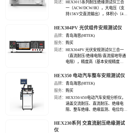
简述：
HEX3015系列耐压绝缘测试仪三合
一（ACW/DCW/IR），大电压（支
持15KV交直流输出），体积小（4U
高密度机体），精度高（耐压精度可
达到1%，绝缘量程可达10GΩ）。
HEX304PV 光伏组件安规测试仪
品牌：
青岛海思(HITEK)
服务：
购买
简述：
HEX304PV 光伏安规测试仪三合一
（直流耐压/绝缘电阻/直流接地导通
电阻），精度高（基本安规精度
1%），速度快（测试步切换＜
0.05S，支持并行同步测试），容量
HEX350 电动汽车整车安规测试仪
大（直流接地容量1kVA，绝缘量程
品牌：
青岛海思(HITEK)
可达200GΩ）。
服务：
购买
简述：
HEX350/450电动汽车安规分析仪，
涵盖交流耐压、直流耐压、绝缘电
阻、整车绝缘、绝缘监测、电位均
衡、电弧侦测、开路侦测等功能于一
体，大屏触控，易学易用，精准高
HEX230系列 交直流耐压绝缘测试
效，可靠稳定，接口丰富。
仪