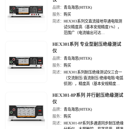
标配500VA，绝缘量程可达50GΩ）
品牌：
青岛海思(HITEK)
服务：
购买
简述：
HEX303系列交直流接地导通电阻测
试仪精度高（基本安规精度1%），
范围广（电流输出可达
40A/70A/100A/130A），信息化
HEX301系列 专业型耐压绝缘测试
（测试数据实时存储），测试稳（过
温，过压、欠压、过流等保护齐全）
仪
品牌：
青岛海思(HITEK)
服务：
购买
简述：
HEX301系列耐压绝缘测试仪三合一
（交流耐压/直流耐压/绝缘电阻/电弧
侦测），精度高（基本安规精度
1%），速度快（测试步切换＜
HEX301-8P系列 并行耐压绝缘测试
0.05S），容量大（耐压容量
500VA/1000VA，绝缘量程可达
仪
200GΩ）。
品牌：
青岛海思(HITEK)
服务：
购买
简述：
HEX301-8P系列多通道同步耐压绝缘
分析仪，大屏触控，易学易用，精准