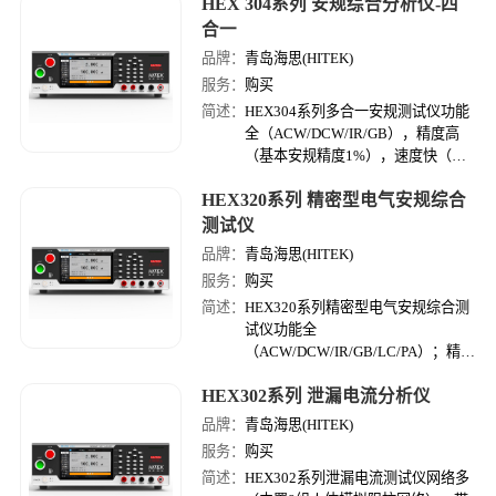
HEX 304系列 安规综合分析仪-四
速度快（测试步切换＜0.05S），量
程大（耐压容量标配500VA，绝缘量
合一
程可达50GΩ）。
品牌：
青岛海思(HITEK)
服务：
购买
简述：
HEX304系列多合一安规测试仪功能
全（ACW/DCW/IR/GB），精度高
（基本安规精度1%），速度快（测
试步切换＜0.05S），容量大（耐压
HEX320系列 精密型电气安规综合
容量500VA/1000VA，绝缘量程可达
200GΩ）。
测试仪
品牌：
青岛海思(HITEK)
服务：
购买
简述：
HEX320系列精密型电气安规综合测
试仪功能全
（ACW/DCW/IR/GB/LC/PA）；精度
高（安规测试精度高达1%）；测试
HEX302系列 泄漏电流分析仪
准（功率测量范围0.01W-8kW量程）
量程大（耐压容量标配500VA，绝缘
品牌：
青岛海思(HITEK)
量程可达50GΩ）。
服务：
购买
简述：
HEX302系列泄漏电流测试仪网络多