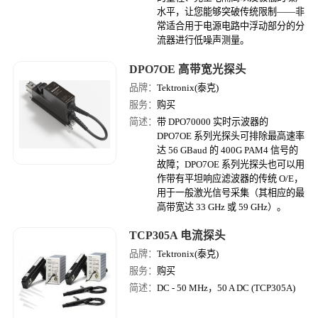
水平，让您能够突破传统限制——非
常适合用于电源电路中浮动部分的分
流器进行低噪声测量。
DPO7OE 高带宽光探头
品牌：
Tektronix(泰克)
服务：
购买
简述：
带 DPO70000 实时示波器的
DPO7OE 系列光探头可排除最高速率
达 56 GBaud 的 400G PAM4 信号的
故障；DPO7OE 系列光探头也可以用
作带有平坦响应滤波器的传统 O/E，
用于一般激光信号采集（其相应的最
高带宽达 33 GHz 或 59 GHz）。
TCP305A 电流探头
品牌：
Tektronix(泰克)
服务：
购买
简述：
DC - 50 MHz，50 A DC (TCP305A)