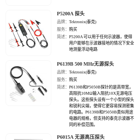
P5200A 探头
品牌：
Tektronix(泰克)
服务：
购买
简述：
P5200A 可以用于任何示波器，使得
用户能够在示波器接地的情况下安全
地测量浮动电路
P6139B 500 MHz无源探头
品牌：
Tektronix(泰克)
服务：
购买
简述：
P6139B和P5050B探针的是高带宽，
高阻抗10MΩ输入阻抗10X无源电压
探头。这些探头设有一个小型的探头
和锐利尖端，使得它更容易探测密集
的电路。P6139B和P5050B类似用途
电器的规格，但支持的泰克示波器不
同的补偿范围。
P6015A 无源高压探头