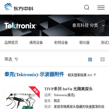
泰克科技 分类
品牌首页
通用设备
射频设备
租仪器
测试
筛选
泰克(Tektronix)-示波器附件
相关搜索结果 431 个
TIVP系列 IsoVu 光隔离探头
品牌：
Tektronix(泰克)
服务：
购买
简述：
发现非隔离探头隐藏的快速震荡的信