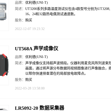
品牌：
优利德(UNI-T)
简述：
UT3200系列多路温度测试仪包含4款型号分别为UT3208, U
16、24和32路热电偶测试通道数。
服务：
购买
2022-12-07 19:23:32
UT568A 声学成像仪
品牌：
优利德(UNI-T)
简述：
声学成像仪支持超声波频段。仪器利用麦克风阵列波束
画面，通过将声源分布数据同视频图像进行声像融合，
以帮你快速排查潜在的局部放电故障点。
服务：
购买
2022-03-28 13:58:00
LR5092-20 数据采集器