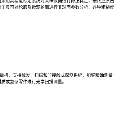
机采用高精度标定系统对采样数据进行修正标定，最终还原出
析工具可对轮廓及微观轮廓进行非球面参数分析、各种粗糙度
坐标测量机，支持触发、扫描和非接触式探测系统，能够精确测量
材质或复杂零件进行光学扫描测量。