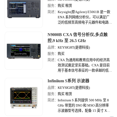
服务：
购买 租赁
简述：
Keysight(原Agilent) E5061B 是一款
ENA 系列网络分析仪，可以满足广
泛的低频至高频电子元器件和电路测
量需求。E5061B 现可提供新的 5 Hz
至 3 GHz 频域器件分析标准。
N9000B CXA 信号分析仪,多点触
控,9 kHz 至 26.5 GHz
品牌：
KEYSIGHT(是德科技)
服务：
购买
简述：
CXA 为通用和教育应用中的经济高
效测试奠定坚实基础。CXA 是目前
用于基本信号表征的一款卓越的低成
本工具。
Infiniium S系列 示波器
品牌：
KEYSIGHT(是德科技)
服务：
购买 租赁
简述：
Infiniium S 系列提供 500 MHz 至 8
GHz 带宽的 DSO 和 MSO 高分辨率
示波器型号选择，配备 15 英寸 XGA
电容触摸屏、10 位模数转换器