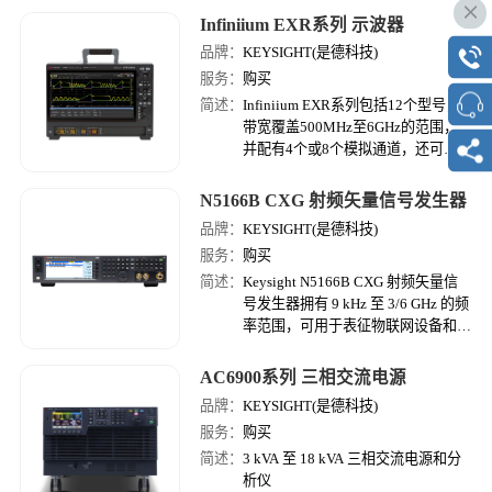
（ADC），并且标配了高达 50
Infiniium EXR系列 示波器
Mpts/通道的存储器。
品牌：
KEYSIGHT(是德科技)
服务：
购买
简述：
Infiniium EXR系列包括12个型号，
带宽覆盖500MHz至6GHz的范围，
并配有4个或8个模拟通道，还可灵
活选配数十种硬件和软件选件。
N5166B CXG 射频矢量信号发生器
品牌：
KEYSIGHT(是德科技)
服务：
购买
简述：
Keysight N5166B CXG 射频矢量信
号发生器拥有 9 kHz 至 3/6 GHz 的频
率范围，可用于表征物联网设备和通
用器件，对元器件执行基本的参数化
测试，并对使用新的无线通信标准的
AC6900系列 三相交流电源
接收机执行功能验证。
品牌：
KEYSIGHT(是德科技)
服务：
购买
简述：
3 kVA 至 18 kVA 三相交流电源和分
析仪