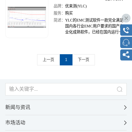
用户的理想选择。
品牌：
优来测(YLC)
服务：
购买
简述：
YLC的EMC测试软件一款完全满足
国内各行业EMC用户要求的国产商
业化成熟软件，已经在国内运行十余
年，拥有众多案例，运行稳定可靠，
性价高。不仅提供的是中文界面，同
时也兼容目前市场主流的各种仪器设
备，升级和维护都很方便，完全贴近
上一页
1
下一页
中国本地客户的需求。
新闻与资讯
市场活动