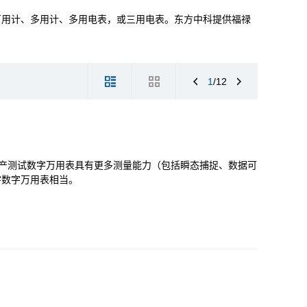
万用计、多用计、多用电表，或三用电表。东方中科提供福禄
。
1
/12
台/生产测试数字万用表具有更多测量能力（包括瞬态捕捉、数据可
字数字万用表相当。