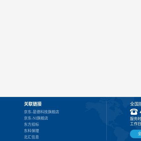
关联链接
全国
京东-是德科技旗舰店
京东-NI旗舰店
服务
工作日 0
东方招标
东科保理
北汇信息