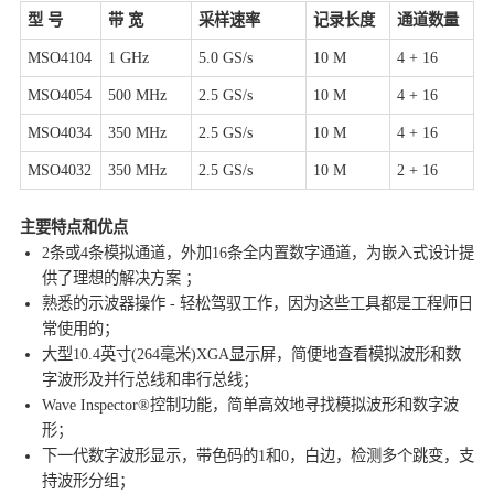
型 号
带 宽
采样速率
记录长度
通道数量
MSO4104
1 GHz
5.0 GS/s
10 M
4 + 16
MSO4054
500 MHz
2.5 GS/s
10 M
4 + 16
MSO4034
350 MHz
2.5 GS/s
10 M
4 + 16
MSO4032
350 MHz
2.5 GS/s
10 M
2 + 16
主要特点和优点
2条或4条模拟通道，外加16条全内置数字通道，为嵌入式设计提
供了理想的解决方案 ；
熟悉的示波器操作 - 轻松驾驭工作，因为这些工具都是工程师日
常使用的；
大型10.4英寸(264毫米)XGA显示屏，简便地查看模拟波形和数
字波形及并行总线和串行总线；
Wave Inspector®控制功能，简单高效地寻找模拟波形和数字波
形；
下一代数字波形显示，带色码的1和0，白边，检测多个跳变，支
持波形分组；