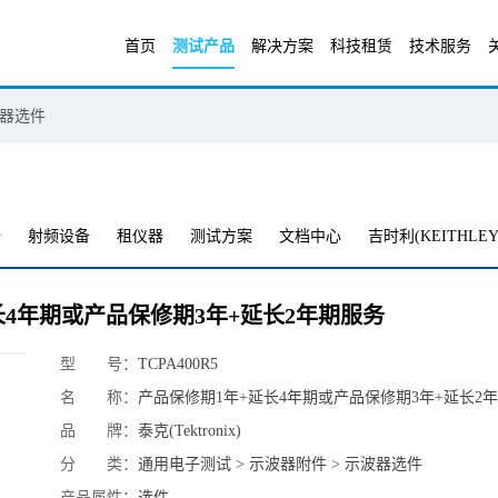
首页
测试产品
解决方案
科技租赁
技术服务
器选件
备
射频设备
租仪器
测试方案
文档中心
吉时利(KEITHLEY
1年+延长4年期或产品保修期3年+延长2年期服务
型 号：
TCPA400R5
名 称：
产品保修期1年+延长4年期或产品保修期3年+延长2
品 牌：
泰克(Tektronix)
分 类：
通用电子测试 > 示波器附件 > 示波器选件
产品属性：
选件