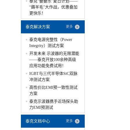
泰克“叠叠乐”夏日计划——
“薅羊毛”大作战，优惠叠加
更快乐！
泰克解决方案
更多
泰克电源完整性（Power
Integrity）测试方案
开发未来 示波器的无限潜能
——泰克开放100余种高级
应用功能免费试用！
IGBT与三代半导体SiC双脉
冲测试方案
高性价比EMI预一致性测试
方案
泰克示波器携手近场探头助
力EMI预测试
泰克文档中心
更多