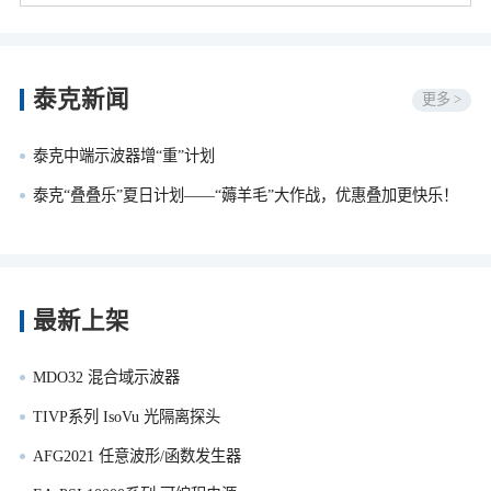
泰克新闻
更多 >
泰克中端示波器增“重”计划
泰克“叠叠乐”夏日计划——“薅羊毛”大作战，优惠叠加更快乐！
最新上架
MDO32 混合域示波器
TIVP系列 IsoVu 光隔离探头
AFG2021 任意波形/函数发生器