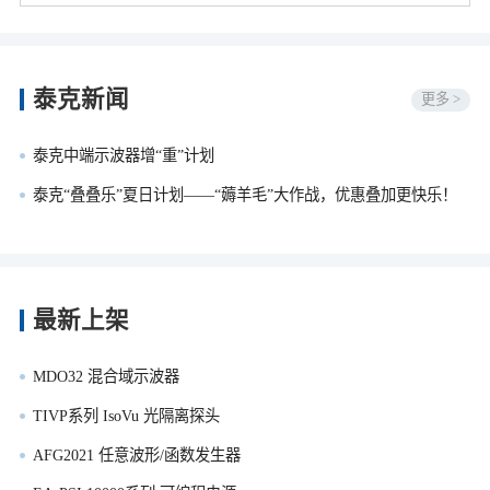
泰克新闻
更多 >
泰克中端示波器增“重”计划
泰克“叠叠乐”夏日计划——“薅羊毛”大作战，优惠叠加更快乐！
最新上架
MDO32 混合域示波器
TIVP系列 IsoVu 光隔离探头
AFG2021 任意波形/函数发生器