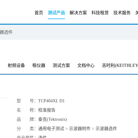
首页
测试产品
解决方案
科技租赁
技术服务
器选件
备
射频设备
租仪器
测试方案
文档中心
吉时利(KEITHLEY
型 号：
TCP404XL D1
名 称：
校准报告
品 牌：
泰克(Tektronix)
分 类：
通用电子测试 > 示波器附件 > 示波器选件
产品属性：
选件