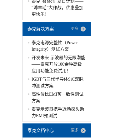
泰克“叠叠乐”夏日计划——
“薅羊毛”大作战，优惠叠加
更快乐！
泰克解决方案
更多
泰克电源完整性（Power
Integrity）测试方案
开发未来 示波器的无限潜能
——泰克开放100余种高级
应用功能免费试用！
IGBT与三代半导体SiC双脉
冲测试方案
高性价比EMI预一致性测试
方案
泰克示波器携手近场探头助
力EMI预测试
泰克文档中心
更多