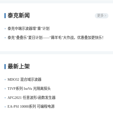
泰克新闻
更多 >
泰克中端示波器增“重”计划
泰克“叠叠乐”夏日计划——“薅羊毛”大作战，优惠叠加更快乐！
最新上架
MDO32 混合域示波器
TIVP系列 IsoVu 光隔离探头
AFG2021 任意波形/函数发生器
EA-PSI 10000系列 可编程电源