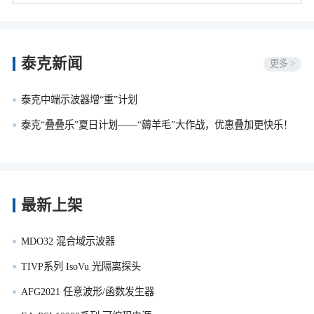
泰克新闻
更多 >
泰克中端示波器增“重”计划
泰克“叠叠乐”夏日计划——“薅羊毛”大作战，优惠叠加更快乐！
最新上架
MDO32 混合域示波器
TIVP系列 IsoVu 光隔离探头
AFG2021 任意波形/函数发生器