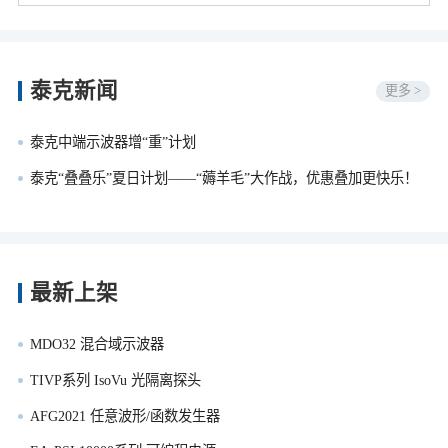
泰克新闻
更多 >
泰克中端示波器增“重”计划
泰克“叠叠乐”夏日计划——“薅羊毛”大作战，优惠叠加更快乐！
最新上架
MDO32 混合域示波器
TIVP系列 IsoVu 光隔离探头
AFG2021 任意波形/函数发生器