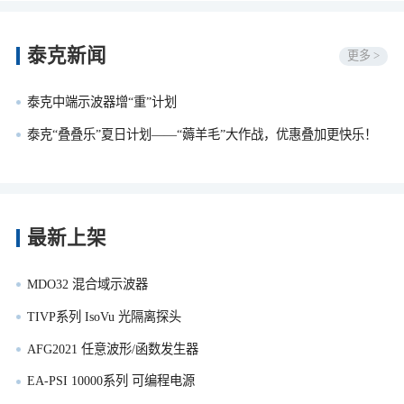
泰克新闻
更多 >
泰克中端示波器增“重”计划
泰克“叠叠乐”夏日计划——“薅羊毛”大作战，优惠叠加更快乐！
最新上架
MDO32 混合域示波器
TIVP系列 IsoVu 光隔离探头
AFG2021 任意波形/函数发生器
EA-PSI 10000系列 可编程电源