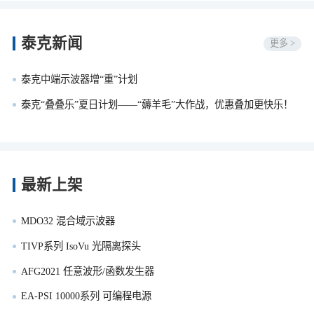
泰克新闻
更多 >
泰克中端示波器增“重”计划
泰克“叠叠乐”夏日计划——“薅羊毛”大作战，优惠叠加更快乐！
最新上架
MDO32 混合域示波器
TIVP系列 IsoVu 光隔离探头
AFG2021 任意波形/函数发生器
EA-PSI 10000系列 可编程电源