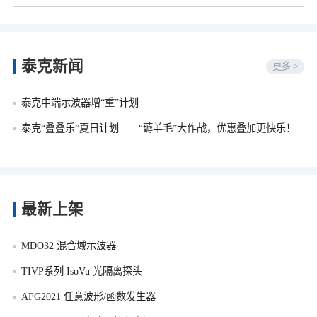
泰克新闻
更多 >
泰克中端示波器增“重”计划
泰克“叠叠乐”夏日计划——“薅羊毛”大作战，优惠叠加更快乐！
最新上架
MDO32 混合域示波器
TIVP系列 IsoVu 光隔离探头
AFG2021 任意波形/函数发生器