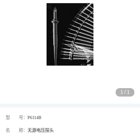
1
/
1
型 号：
P6114B
名 称：
无源电压探头