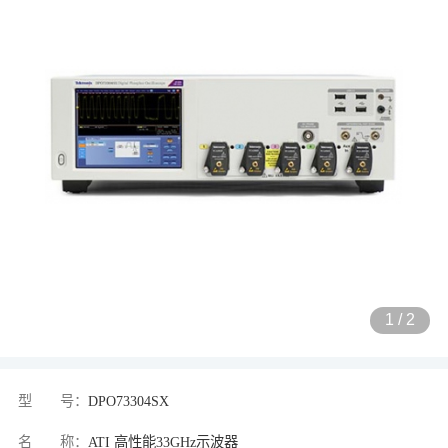
1
/
2
型 号：
DPO73304SX
名 称：
ATI 高性能33GHz示波器