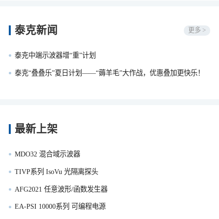
泰克新闻
更多 >
泰克中端示波器增“重”计划
泰克“叠叠乐”夏日计划——“薅羊毛”大作战，优惠叠加更快乐！
最新上架
MDO32 混合域示波器
TIVP系列 IsoVu 光隔离探头
AFG2021 任意波形/函数发生器
EA-PSI 10000系列 可编程电源