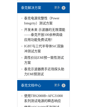
泰克解决方案
更多
泰克电源完整性（Power
Integrity）测试方案
开发未来 示波器的无限潜能
——泰克开放100余种高级
应用功能免费试用！
IGBT与三代半导体SiC双脉
冲测试方案
高性价比EMI预一致性测试
方案
泰克示波器携手近场探头助
力EMI预测试
泰克文档中心
更多
使用TBS2000B+AFG31000
系列测试电源的瞬态响应