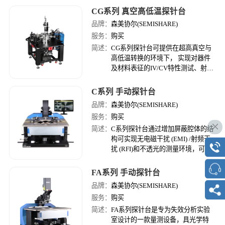
稳定性，可匹配多种测试应用环境，
CG系列 真空高低温探针台
能为各类晶圆和器件提供可靠性测
品牌：
森美协尔(SEMISHARE)
试。
服务：
购买
简述：
CG系列探针台可提供在超高真空与
高低温转换的环境下， 实现对器件
及材料表征的IV/CV特性测试、射频
测试、光电 测试、电磁输运特性及
霍尔效应等测试。 通过设置真空
C系列 手动探针台
腔、防辐射屏等结构，能够有效的营
品牌：
森美协尔(SEMISHARE)
造一个集 成高温、低温、真空等测
服务：
购买
试环境，能够为生产出来的半导体器
件提供稳定的测试环境。
简述：
C系列探针台通过增加屏蔽腔体的结
构可实现无电磁干扰 (EMI) /射频干
扰 (RFI)和不透光的测量环境，可在
非真空条件下实现高低温测试需求。
FA系列 手动探针台
品牌：
森美协尔(SEMISHARE)
服务：
购买
简述：
FA系列探针台是专为失效分析实验
室设计的一款量测设备，具光学特