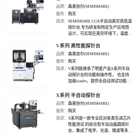
品牌：
森美协尔(SEMISHARE)
服务：
购买
简述：
SEMISHARE CGX半自动真空高低温
探针台,专为研发和特定生产应用而
设计，可实现在真空环境下，温度范
围：77K-450K(液氮)，10K-450K(液
V系列 高性能探针台
氦)，在单片晶圆上快速完成高精度
测试。
品牌：
森美协尔(SEMISHARE)
服务：
购买
简述：
V系列既继承了明星产品X系列半自
动探针台的功能和操作性， 也支持
加装loader，提供全自动测试功能；
体积、重量缩减至原来的1/2左右，
极大节省空间； 可用于快速、高精
X系列 半自动探针台
度、批量测试。
品牌：
森美协尔(SEMISHARE)
服务：
购买
简述：
X系列是一款专业应对各类先进芯片
性能测试 的综合型半自动晶圆探针
台，集成了电学、光波、微波等多种
功能，高测试精度、运行效率与系统