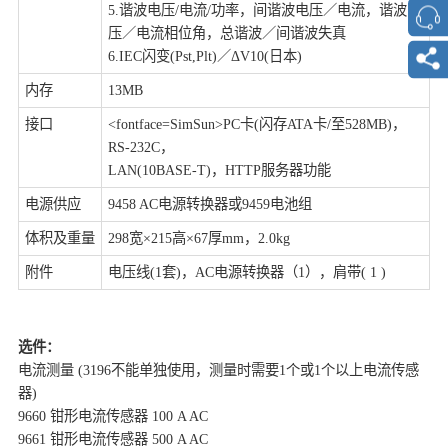
5.谐波电压/电流/功率，间谐波电压／电流，谐波电
压／电流相位角，总谐波／间谐波失真
6.IEC闪变(Pst,Plt)／ΔV10(日本)
内存
13MB
接口
<fontface=SimSun>PC卡(闪存ATA卡/至528MB)，
RS-232C，
LAN(10BASE-T)，HTTP服务器功能
电源供应
9458 AC电源转换器或9459电池组
体积及重量
298宽×215高×67厚mm，2.0kg
附件
电压线(1套)，AC电源转换器（1），肩带( 1 )
选件：
电流测量 (3196不能单独使用，测量时需要1个或1个以上电流传感
器)
9660 钳形电流传感器 100 A AC
9661 钳形电流传感器 500 A AC