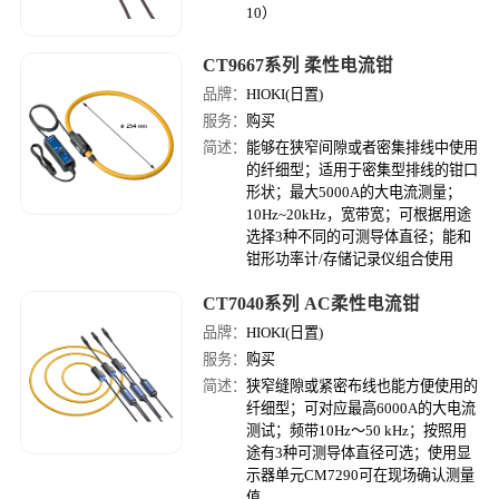
10）
CT9667系列 柔性电流钳
品牌：
HIOKI(日置)
服务：
购买
简述：
能够在狭窄间隙或者密集排线中使用
的纤细型；适用于密集型排线的钳口
形状；最大5000A的大电流测量；
10Hz~20kHz，宽带宽；可根据用途
选择3种不同的可测导体直径；能和
钳形功率计/存储记录仪组合使用
CT7040系列 AC柔性电流钳
品牌：
HIOKI(日置)
服务：
购买
简述：
狭窄缝隙或紧密布线也能方便使用的
纤细型；可对应最高6000A的大电流
测试；频带10Hz～50 kHz；按照用
途有3种可测导体直径可选；使用显
示器单元CM7290可在现场确认测量
值