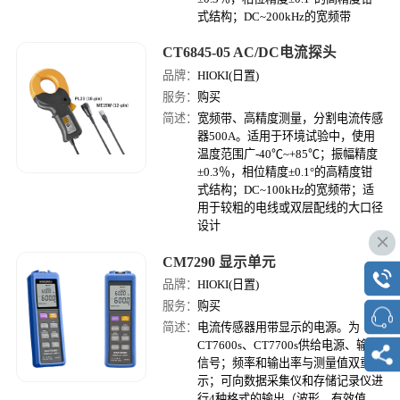
式结构；DC~200kHz的宽频带
CT6845-05 AC/DC电流探头
品牌：
HIOKI(日置)
服务：
购买
简述：
宽频带、高精度测量，分割电流传感
器500A。适用于环境试验中，使用
温度范围广-40℃~+85℃；振幅精度
±0.3％，相位精度±0.1°的高精度钳
式结构；DC~100kHz的宽频带；适
用于较粗的电线或双层配线的大口径
设计
CM7290 显示单元
品牌：
HIOKI(日置)
服务：
购买
简述：
电流传感器用带显示的电源。为
CT7600s、CT7700s供给电源、输出
信号；频率和输出率与测量值双重显
示；可向数据采集仪和存储记录仪进
行4种格式的输出（波形、有效值、