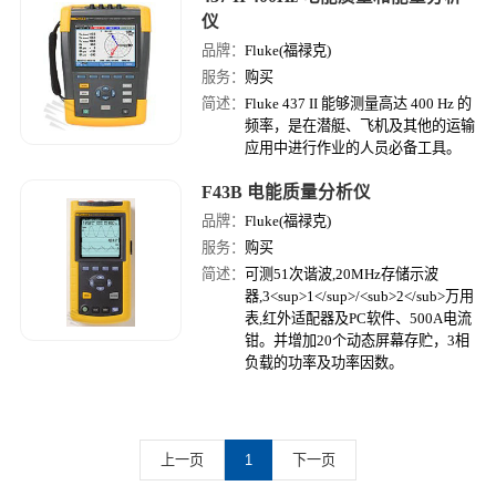
仪
品牌：
Fluke(福禄克)
服务：
购买
简述：
Fluke 437 II 能够测量高达 400 Hz 的
频率，是在潜艇、飞机及其他的运输
应用中进行作业的人员必备工具。
F43B 电能质量分析仪
品牌：
Fluke(福禄克)
服务：
购买
简述：
可测51次谐波,20MHz存储示波
器,3<sup>1</sup>/<sub>2</sub>万用
表,红外适配器及PC软件、500A电流
钳。并增加20个动态屏幕存贮，3相
负载的功率及功率因数。
上一页
1
下一页