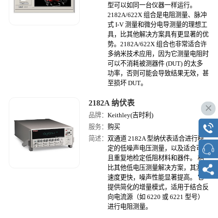
型可以如同一台仪器一样运行。
2182A/622X 组合是电阻测量、脉冲
式 I-V 测量和微分电导测量的理想工
具，比其他解决方案具有更显著的优
势。2182A/622X 组合也非常适合许
多纳米技术应用，因为它测量电阻时
可以不消耗被测器件 (DUT) 的太多
功率，否则可能会导致结果无效，甚
至损坏 DUT。
2182A 纳伏表
品牌：
Keithley(吉时利)
服务：
购买
简述：
双通道 2182A 型纳伏表适合进行稳
定的低噪声电压测量，以及适合可靠
且重复地检定低阻材料和器件。 相
比其他低电压测量解决方案，其测量
速度更快，噪声性能显著提高。 它
提供简化的增量模式，适用于结合反
向电流源（如 6220 或 6221 型号）
进行电阻测量。