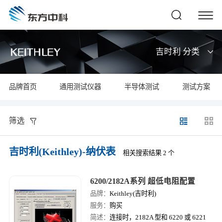
吉时利 分类
品牌首页
通用测试仪器
半导体测试
测试方案
筛选
吉时利(Keithley)-纳伏表
相关搜索结果 2 个
6200/2182A系列 超低电阻配置
品牌：
Keithley(吉时利)
服务：
购买
简述：
连接时，2182A 型和 6220 或 6221