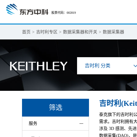
股票代码：002819
首页
>
吉时利专区
>
数据采集器和开关
>
数据采集器
吉时利 分类
吉时利(Kei
筛选
泰克旗下的吉时利
需求。吉时利拥有大
服务
涉及 3D 感测、
数据采集(DAQ)