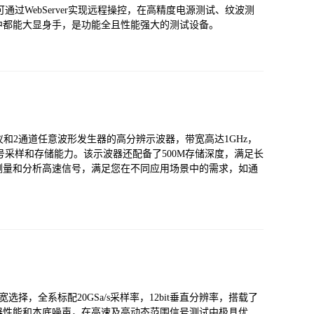
还可通过WebServer实现远程操控，在高精度电源测试、纹波测
中都能大显身手，是功能全且性能强大的测试设备。
析仪和2通道任意波形发生器的高分辨示波器，带宽高达1GHz，
高速信号采样和存储能力。该示波器还配备了500M存储深度，满足长
测量和分析高速信号，满足您在不同应用场景中的需求，如通
带宽选择，全系标配20GSa/s采样率，12bit垂直分辨率，搭载了
器性能和本底噪声，在高速及高动态范围信号测试中极具优