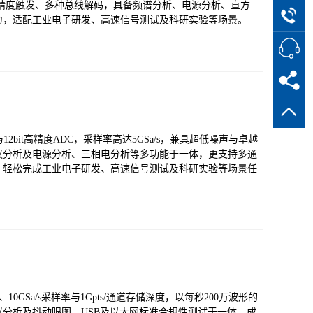
0技术，支持高精度触发、多种总线解码，具备频谱分析、电源分析、直方
力，适配工业电子研发、高速信号测试及科研实验等场景。
与12bit高精度ADC，采样率高达5GSa/s，兼具超低噪声与卓越
议分析及电源分析、三相电分析等多功能于一体，更支持多通
，轻松完成工业电子研发、高速信号测试及科研实验等场景任
、10GSa/s采样率与1Gpts/通道存储深度，以每秒200万波形的
分析及抖动眼图、USB及以太网标准合规性测试于一体，成