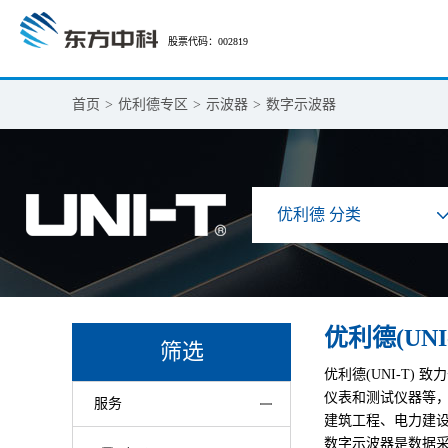
股票代码：002819
首页
>
优利德专区
>
示波器
>
数字示波器
优利德 分类
优利德(UNI
筛选
优利德(UNI-T
仪表和测试仪器等
服务
建筑工程、电力建
数字示波器是数据采