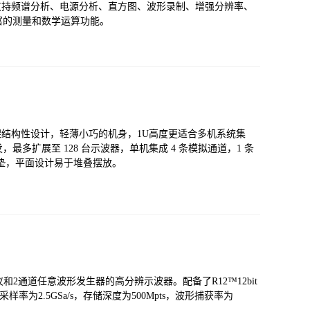
码；支持频谱分析、电源分析、直方图、波形录制、增强分辨率、
富的测量和数学运算功能。
机架结构性设计，轻薄小巧的机身，1U高度更适合多机系统集
多扩展至 128 台示波器，单机集成 4 条模拟通道，1 条
垫，平面设计易于堆叠摆放。
仪和2通道任意波形发生器的高分辨示波器。配备了R12™12bit
样率为2.5GSa/s，存储深度为500Mpts，波形捕获率为