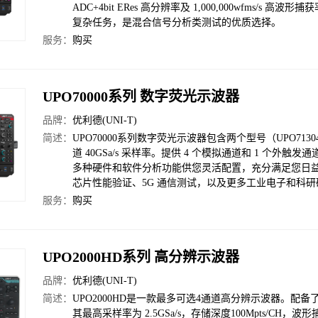
ADC+4bit ERes 高分辨率及 1,000,000wfms
复杂任务，是混合信号分析类测试的优质选择。
服务：
购买
UPO70000系列 数字荧光示波器
品牌：
优利德(UNI-T)
简述：
UPO70000系列数字荧光示波器包含两个型号（UPO71304
道 40GSa/s 采样率。提供 4 个模拟通道和 1 个外触发
多种硬件和软件分析功能供您灵活配置，充分满足您日
芯片性能验证、5G 通信测试，以及更多工业电子和科
服务：
购买
UPO2000HD系列 高分辨示波器
品牌：
优利德(UNI-T)
简述：
UPO2000HD是一款最多可选4通道高分辨示波器。配备了R1
其最高采样率为 2.5GSa/s，存储深度100Mpts/CH，波