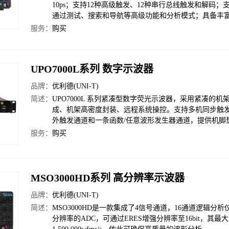
10ps；支持12种高级触发、12种串行总线触发和解
通过测试、搜索和导航等高级功能和分析模式；具备丰
服务：
购买
UPO7000L系列 数字示波器
品牌：
优利德(UNI-T)
简述：
UPO7000L 系列紧凑型数字荧光示波器，采用紧凑的
成、机架高密度封装、远程系统操控。支持多机同步触发，最
外触发通道和一条函数/任意波形发生器通道，提供机脚
服务：
购买
MSO3000HD系列 高分辨率示波器
品牌：
优利德(UNI-T)
简述：
MSO3000HD是一款集成了4信号通道，16通道逻辑分析
分辨率的ADC，可通过ERES增强分辨率至16bit，其最大采