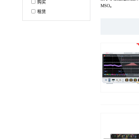
购买
MSO。
租赁