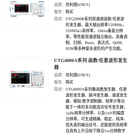
品牌：
优利德(UNI-T)
服务：
购买
简述：
UTG2000B系列双通道函数/任意波
形发生器，最大输出频率120MHz，
320MSa/s采样率，16bits垂直分辨
率。等性能双通道独立输出，具备调
制、扫频、Burst、表达式、QAM、
SUM等多种复杂波形的产生功能。
UTG4000A系列 函数/任意波形发生
器
品牌：
优利德(UNI-T)
服务：
购买
简述：
UTG4000A系列集函数发生器、任意
波形发生器、脉冲发生器、谐波发生
器、模拟/数字调制器、频率计等功
能于一体的多功能混合信号发生器；
1μHz频率分辨率、以及1mV的幅度
分辨率，可生成精确、稳定、纯净、
低失真的输出信号，还能提供高频率
且具有上升沿和下降沿1ns分辨数字