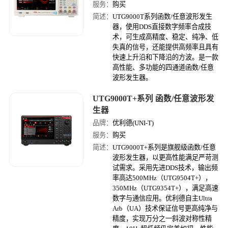
服务：
购买
简述：
UTG9000T系列函数/任意波形发生
器，使用DDS直接数字频率合成技
术，可生成高精度、稳定、纯净、低
失真的信号，还能提供高频率且具有
快速上升沿和下降沿的方波。是一款
高性能、多功能的四通道函数/任意
波形发生器。
UTG9000T+系列 函数/任意波形发
生器
品牌：
优利德(UNI-T)
服务：
购买
简述：
UTG9000T+系列是旗舰级函数/任意
波形发生器，以更高性能满足严苛测
试需求。采用先进DDS技术，输出频
率高达500MHz（UTG9504T+），
350MHz（UTG9354T+），满足高速
数字与通信应用。优利德自主Ultra
Arb（UA）技术保证信号更高纯净与
精度，实现万分之一斜波对称性精