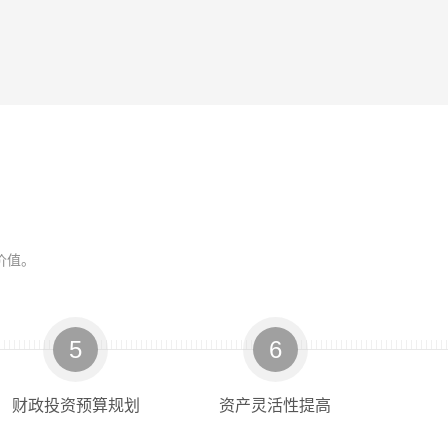
价值。
超高效液相色谱仪
放电一体机
系列示波器
分析仪
中心
器
Waters TQ-S 三重四级杆液质联用仪
MSOX4104A 数字存储示波器
E5080B ENA矢量网络分析仪
ESR3 EMI 测试接收机
松下 NPM-D3 贴片机
双电机总成台架箱
AB SC
IT-M
KEYSIGHT(是德科技)
KEYSIGHT(是德科技)
R&S(罗德与施瓦茨)
拓米洛(TOMILO)
其他品牌
其他品牌
5
6
财政投资预算规划
资产灵活性提高