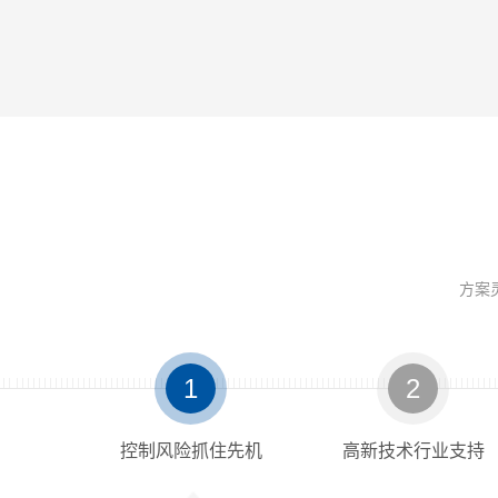
方案
杆液质联用仪
示波器
机
机
FANUC α-D21LiB PLUS 钻攻中心
TOH/TON系列 高低温湿热箱
N5224B PNA微波网络分析仪
Waters E2695 液相色谱仪
MDO32 混合域示波器
CL-200A 色彩照度计
Agilen
ViTr
CW
TO
N5
柯尼卡美能达(KONICA MINOLTA)
KEYSIGHT(是德科技)
拓米洛(TOMILO)
Tektronix(泰克)
其他品牌
其他品牌
1
2
控制风险抓住先机
高新技术行业支持