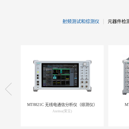
射频测试和综测仪
元器件检
测仪）
MT8000A 无线通信测试平台
Anritsu(安立)