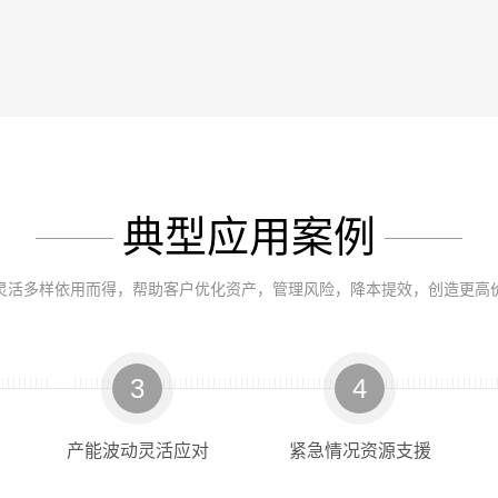
典型应用案例
灵活多样依用而得，帮助客户优化资产，管理风险，降本提效，创造更高
t 7890B-7000C 三重四极杆气质联用仪
ox V510i XL 先进光学检测机台
S600T 组合波雷击浪涌模拟器
Q/TOQH系列 快速温变试验箱
232A PNA-L 微波网络分析仪
MSO8000系列 数字示波器
Agilent 1260 Infinity II 
TOH-B1000EXL 环境箱与充
UXR0204B Infiniium UXR
N5244B PNA-X 微波网络
力劲 MV-850 立式加工
EDS30T 静电放电模拟
KEYSIGHT(是德科技)
普源精电(RIGOL)
拓米洛(TOMILO)
其他品牌
其他品牌
其他品牌
KEYSIGHT(是德科技)
KEYSIGHT(是德科技)
拓米洛(TOMILO)
其他品牌
其他品牌
其他品牌
3
4
产能波动灵活应对
紧急情况资源支援