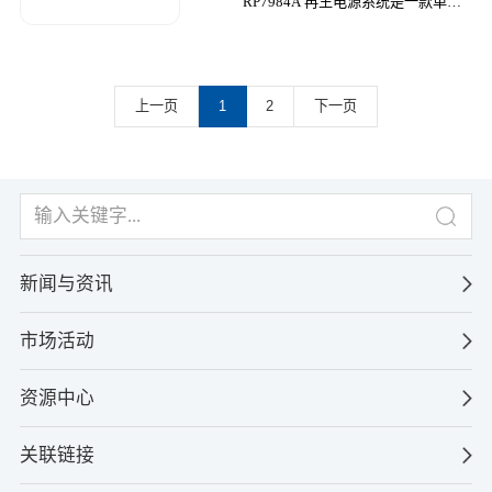
RP7984A 再生电源系统是一款单路
输出的双向再生直流电源，具有高度
综合的安全特性，可同时保护用户和
被测器件的安全。
上一页
1
2
下一页
新闻与资讯
市场活动
资源中心
关联链接