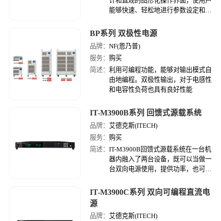
计和直观的图形化操作界面，使用户
能够快速、轻松地进行参数设定和波
形编辑，大大提升了操作的便捷性。
仅3U的机框内实现了双通道各21kW
BP系列 双极性电源
的高功率密度设计，独立的两个通道
品牌：
NF(恩乃普)
通过串联&并联，输出更可高达
服务：
购买
42kW，单台设备即可覆盖竞品3~5
台的输出范围，满足各种高电压、大
简述：
利用可编程功能，能够对输出模式自
电流应用。
由地编程。双极性输出，对于电感性
和电容性负荷也具有良好性能
IT-M3900B系列 回馈式源载系统
品牌：
艾德克斯(ITECH)
服务：
购买
简述：
IT-M3900B回馈式源载系统在一台机
器内融入了两台设备，既可以当做一
台双向电源使用，提供功率，也可以
作为一台独立的回馈负载使用。
IT-M3900C系列 双向可编程直流电
源
品牌：
艾德克斯(ITECH)