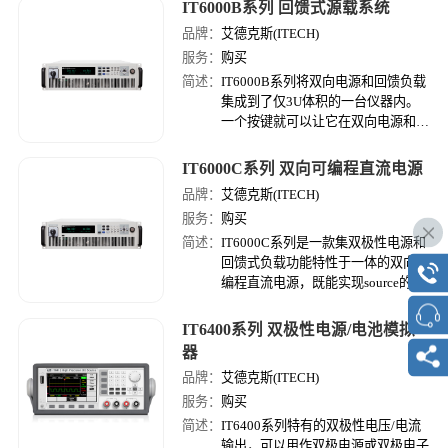
IT6000B系列 回馈式源载系统
电流功率的测试需求。独立的多通道
设计，用户可依据待测物的测试需求
品牌：
艾德克斯(ITECH)
数量与规格任意配置每一个通道，满
服务：
购买
足客制化需求。
简述：
IT6000B系列将双向电源和回馈负载
集成到了仅3U体积的一台仪器内。
一个按键就可以让它在双向电源和回
馈负载中间自由切换，不仅可以作为
一台独立的功能强大的双向电源使
IT6000C系列 双向可编程直流电源
用，实现source的功能，提供功率；
品牌：
艾德克斯(ITECH)
服务：
购买
简述：
IT6000C系列是一款集双极性电源和
回馈式负载功能特性于一体的双向可
编程直流电源，既能实现source的功
能，提供功率；又具备sink能力，不
但可以吸收功率还能将消耗的能量清
IT6400系列 双极性电源/电池模拟
洁的返回至电网，具有标准的双象限
器
功能。
品牌：
艾德克斯(ITECH)
服务：
购买
简述：
IT6400系列特有的双极性电压/电流
输出，可以用作双极电源或双极电子