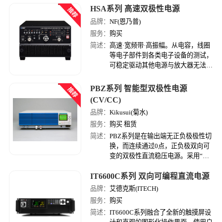
HSA系列 高速双极性电源
品牌：
NF(恩乃普)
服务：
购买
简述：
高速·宽频带·高振幅。从电容，线圈
等电子部件到各类电子设备的测试，
可稳定驱动其他电源与放大器无法对
应的被测物体。应用范围广泛，被用
于医疗，生物科技等尖端的研究领
PBZ系列 智能型双极性电源
域。
(CV/CC)
品牌：
Kikusui(菊水)
服务：
购买 租赁
简述：
PBZ系列是在输出端无正负极极性切
换，而连续通过0点，正负极双向可
变的双极性直流稳压电源。采用“开
关方式”和“线性放大器方式”既实现
IT6600C系列 双向可编程直流电源
了轻量化，也实现低脉动低噪声与高
速响应。
品牌：
艾德克斯(ITECH)
服务：
购买
简述：
IT6600C系列融合了全新的触摸屏设