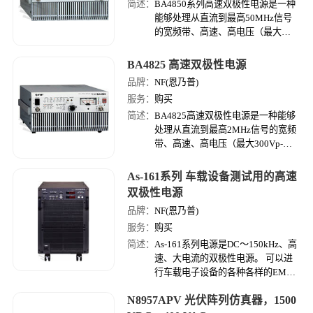
简述：
BA4850系列高速双极性电源是一种
能够处理从直流到最高50MHz信号
的宽频带、高速、高电压（最大
±20V）、可输出双极性（正负两极
性）电压电流的功率放大器。
BA4825 高速双极性电源
品牌：
NF(恩乃普)
服务：
购买
简述：
BA4825高速双极性电源是一种能够
处理从直流到最高2MHz信号的宽频
带、高速、高电压（最大300Vp-
p）、可输出双极性（正负两极性）
电压电流的功率放大器。
As-161系列 车载设备测试用的高速
双极性电源
品牌：
NF(恩乃普)
服务：
购买
简述：
As-161系列电源是DC～150kHz、高
速、大电流的双极性电源。 可以进
行车载电子设备的各种各样的EMC
测试、电源仿真测试等。不仅对应
N8957APV 光伏阵列仿真器，1500
ISO和各国标准、各汽车制造商的测