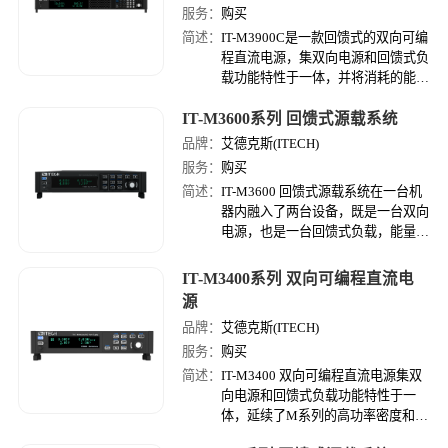
服务：
购买
简述：
IT-M3900C是一款回馈式的双向可编
程直流电源，集双向电源和回馈式负
载功能特性于一体，并将消耗的能量
清洁的返回至电网，高效的能量回馈
IT-M3600系列 回馈式源载系统
效率不但节省了电能消耗和散热成
本，同时不干扰电网运行。
品牌：
艾德克斯(ITECH)
服务：
购买
简述：
IT-M3600 回馈式源载系统在一台机
器内融入了两台设备，既是一台双向
电源，也是一台回馈式负载，能量双
向流动，一机多用。作为负载时，其
能量回收功能可将吸收的直流电转化
IT-M3400系列 双向可编程直流电
成工频交流电返回给电网。
源
品牌：
艾德克斯(ITECH)
服务：
购买
简述：
IT-M3400 双向可编程直流电源集双
向电源和回馈式负载功能特性于一
体，延续了M系列的高功率密度和模
组式架构设计，可以满足客户的不同