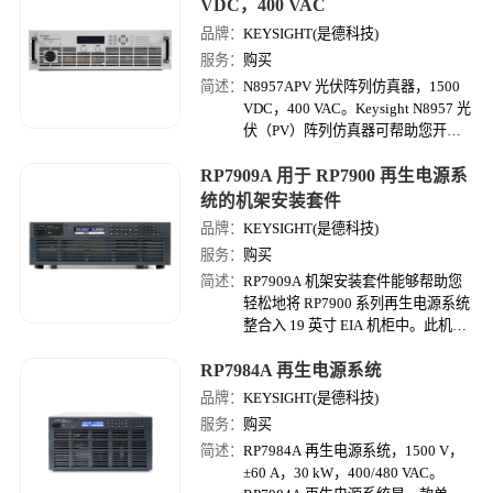
试标准等、以及现行的电池12V/24V
VDC，400 VAC
测试标准，而且也对应正在推进实用
品牌：
KEYSIGHT(是德科技)
化和标准化的车载电源42V化的测试
服务：
购买
标准。
简述：
N8957APV 光伏阵列仿真器，1500
VDC，400 VAC。Keysight N8957 光
伏（PV）阵列仿真器可帮助您开
发、验证和优化逆变器最大功率点跟
RP7909A 用于 RP7900 再生电源系
踪算法的性能。
统的机架安装套件
品牌：
KEYSIGHT(是德科技)
服务：
购买
简述：
RP7909A 机架安装套件能够帮助您
轻松地将 RP7900 系列再生电源系统
整合入 19 英寸 EIA 机柜中。此机架
安装套件包括滑轨和上架镶条（没有
RP7984A 再生电源系统
把手）。
品牌：
KEYSIGHT(是德科技)
服务：
购买
简述：
RP7984A 再生电源系统，1500 V，
±60 A，30 kW，400/480 VAC。