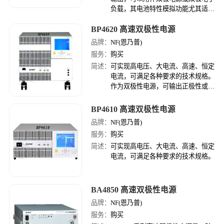
负载，其电池特性模拟功能尤其适用
于便携式电池供电产品的测试。高达
BP4620 高速双极性电源
1nA的解析度，小于20us的超快动态
响应时间，和创新设计的速度切换模
品牌：
NF(恩乃普)
式可让电压或电流的上升波形高速且
服务：
购买
无过冲，上升时间最快可达150us。
简述：
可实现高电压、大电流、高速、恒定
电流，可满足各种要求的技术规格。
作为双极性电源，可输出正极性或负
极性电压、也可吸收或供应电流。响
应校正功能
BP4610 高速双极性电源
品牌：
NF(恩乃普)
服务：
购买
简述：
可实现高电压、大电流、高速、恒定
电流，可满足各种要求的技术规格。
BA4850 高速双极性电源
品牌：
NF(恩乃普)
服务：
购买