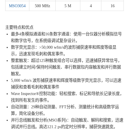
MSO3054
500 MHz
5 M
4
16
主要特点和优点
最多4条模拟通道和16条数字通道：使用一台仪器分析模拟信号
和数字信号，在系统级调试复杂设计。
数字荧光显示：>50,000 wfm/s的波形捕获速率和辉度等级显
示，迅速发现毛刺和偶发事件。
整套触发：超过125种触发组合可以选择，迅速捕获异常信号，
包括建立时间/保持时间触发、串行数据包内容触发和并行数据
触发。
5,000 wfm/s 波形捕获速率和辉度等级数字荧光显示，可以迅速
捕获和查看毛刺和偶发事件
Wave Inspector®控制功能：轻松搜索、标记和导航长记录长度，
找到所有发生的事件。
自动测量：29种自动测量、FFT分析、测量统计和高级数学运
算，简化设备分析。
并行总线触发和分析(MSO系列)：自动触发、解码和搜索，迅速
调试并行总线。高达121.2 ps的定时分辨率，捕获快速跳变。