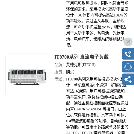
了用电和散热成本，同时也符合节能
环保的需求。采用模块化高功率密度
设计，3U体积内可提供高达18kW的
功率吸收，通过主从并联、主动均
流，可将功率扩展至2MW，特别适
用于大功率电源、蓄电池、光伏电
池、电动汽车、储能系统等测试领
域。
IT8700系列 直流电子负载
品牌：
艾德克斯(ITECH)
服务：
购买
简述：
IT8700系列采用可抽换式模块化设
计，单机框可达8个通道，扩展机框
可达16通道。用户可根据通道数和
功率需求在8款负载模组中自由选
配，通过主机框控制面板控制或通过
内置LAN/RS232/USB等接口，由上
位机软件进行控制。具有斜率可调、
list带载波形编辑的功能、自动测试
等功能，可应用于多路或单路输出的
AC/DC、DC/DC电源转换器、充电