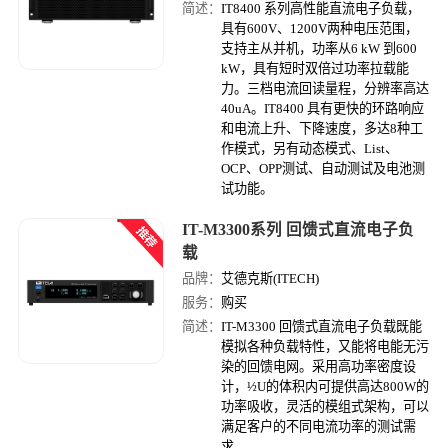
简述：
IT8400 系列高性能直流电子负载，
具有600V、1200V两种电压范围，
支持主从并机，功率从6 kW 到600
kW，具有短时双倍过功率拉载能
力。三档电流回读量程，分辨率高达
40uA。IT8400 具有更快的环路响应
和电流上升、下降速度，多达8种工
作模式，另有动态模式、List、
OCP、OPP测试、自动测试及电池测
试功能。
IT-M3300系列 回馈式直流电子负
载
品牌：
艾德克斯(ITECH)
服务：
购买
简述：
IT-M3300 回馈式直流电子负载既能
模拟各种负载特性，又能将电能无污
染的回馈电网。采用高功率密度设
计，½U的体积内可提供高达800W的
功率吸收，灵活的模组式架构，可以
满足客户的不同电流功率的测试需
求。