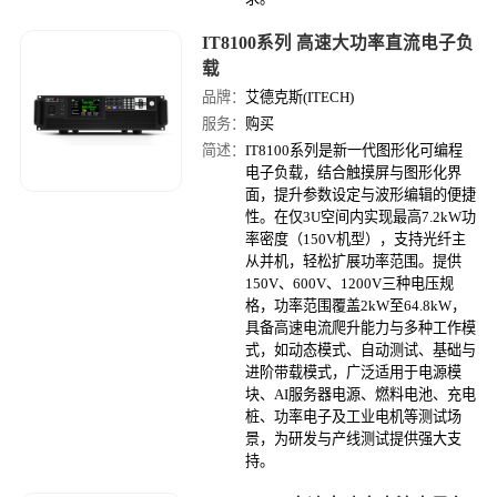
IT8100系列 高速大功率直流电子负
载
品牌：
艾德克斯(ITECH)
服务：
购买
简述：
IT8100系列是新一代图形化可编程
电子负载，结合触摸屏与图形化界
面，提升参数设定与波形编辑的便捷
性。在仅3U空间内实现最高7.2kW功
率密度（150V机型），支持光纤主
从并机，轻松扩展功率范围。提供
150V、600V、1200V三种电压规
格，功率范围覆盖2kW至64.8kW，
具备高速电流爬升能力与多种工作模
式，如动态模式、自动测试、基础与
进阶带载模式，广泛适用于电源模
块、AI服务器电源、燃料电池、充电
桩、功率电子及工业电机等测试场
景，为研发与产线测试提供强大支
持。