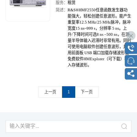
服务：
租赁
简述：
R&S®HMF2550任意函数发生器功
能强大，轻松创建任意波形。能产生
重复率12.5 MHz/25 MHz脉冲，脉冲
宽度15 ns~999 s，分辨率 5 ns。上
升/下降时间可选8 ns ~500 ns，在测
量半导体输入迟滞时非常有用。同时
可使用电脑软件创建任意波形，并可
用前面板 USB 端口加载存储波形或
免费软件HMExplorer（可下载）导
入存储波形。
上一页
1
下一页