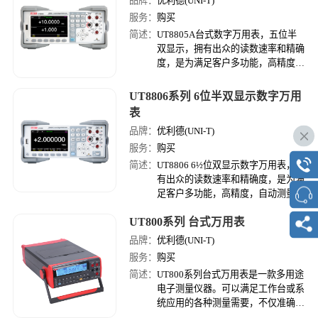
品牌：
优利德(UNI-T)
服务：
购买
简述：
UT8805A台式数字万用表，五位半
双显示，拥有出众的读数速率和精确
度，是为满足客户多功能，高精度，
自动测量要求而设计的一款产品.
UT8806系列 6位半双显示数字万用
表
品牌：
优利德(UNI-T)
服务：
购买
简述：
UT8806 6½位双显示数字万用表，拥
有出众的读数速率和精确度，是为满
足客户多功能，高精度，自动测量要
求而设计的一款产品。除基本测量
UT800系列 台式万用表
外，还有各种数学运算功能和更加人
性化设计。
品牌：
优利德(UNI-T)
服务：
购买
简述：
UT800系列台式万用表是一款多用途
电子测量仪器。可以满足工作台或系
统应用的各种测量需要，不仅准确度
高、功能多，使用时还非常方便