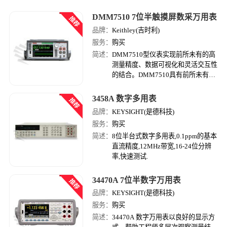
捉、数据可视化和分析），而价格仅
DMM7510 7位半触摸屏数采万用表
与其他性能低得多的 6½ 位数字数字
万用表相当。
品牌：
Keithley(吉时利)
服务：
购买
简述：
DMM7510型仪表实现前所未有的高
测量精度、数据可视化和灵活交互性
的结合。DMM7510具有前所未有的
信号分析灵活性；5英寸电容触摸显
示屏使得它易于观察、交互和测量，
3458A 数字多用表
具有双指缩放功能。
品牌：
KEYSIGHT(是德科技)
服务：
购买
简述：
8位半台式数字多用表,0.1ppm的基本
直流精度,12MHz带宽,16-24位分辨
率,快速测试.
34470A 7位半数字万用表
品牌：
KEYSIGHT(是德科技)
服务：
购买
简述：
34470A 数字万用表以良好的显示方