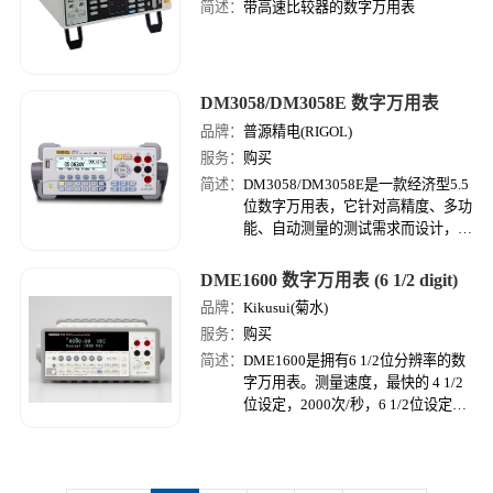
简述：
带高速比较器的数字万用表
DM3058/DM3058E 数字万用表
品牌：
普源精电(RIGOL)
服务：
购买
简述：
DM3058/DM3058E是一款经济型5.5
位数字万用表，它针对高精度、多功
能、自动测量的测试需求而设计，集
自动测量、多种数学变换和任意传感
器测量等功能于一身，提供USB、
DME1600 数字万用表 (6 1/2 digit)
GPIB（仅DM3058）、LAN（仅
品牌：
Kikusui(菊水)
DM3058）、RS232接口。
服务：
购买
简述：
DME1600是拥有6 1/2位分辨率的数
字万用表。测量速度，最快的 4 1/2
位设定，2000次/秒，6 1/2位设定50
次/秒。因为有电压，电流，电阻，
频率，温度测量等丰富的测量功能，
为电子机器的设计·开发等，提供各
种各样便捷的测量。接口有USB与