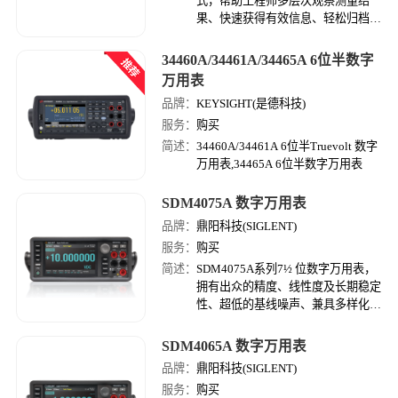
式，帮助工程师多层次观察测量结
果、快速获得有效信息、轻松归档测
量结果。Truevolt 数字万用表提供趋
势图、直方图等高级图形显示功能，
34460A/34461A/34465A 6位半数字
有助于工程师更快速地获得深入分
万用表
析。34470A 数字万用表提供三种采
品牌：
KEYSIGHT(是德科技)
集模式.
服务：
购买
简述：
34460A/34461A 6位半Truevolt 数字
万用表,34465A 6位半数字万用表
SDM4075A 数字万用表
品牌：
鼎阳科技(SIGLENT)
服务：
购买
简述：
SDM4075A系列7½ 位数字万用表，
拥有出众的精度、线性度及长期稳定
性、超低的基线噪声、兼具多样化图
形显示和高速数据采集功能屏，是一
款针对高精度、多功能、自动测量的
SDM4065A 数字万用表
用户需求而设计的产品。
品牌：
鼎阳科技(SIGLENT)
服务：
购买