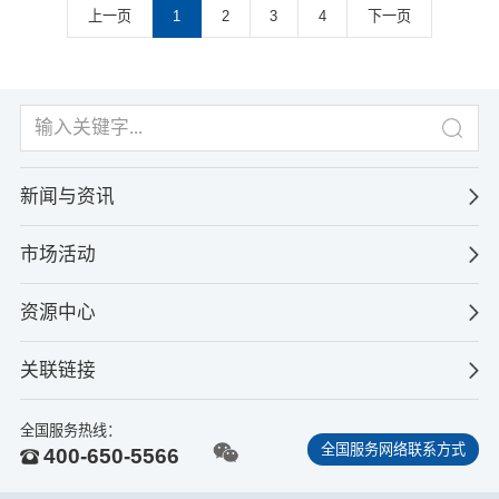
上一页
1
2
3
4
下一页
GPIB标准装载（只有
DME1600GC），可对应自动测试。
新闻与资讯
市场活动
资源中心
关联链接
全国服务热线：
全国服务网络联系方式
400-650-5566