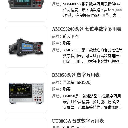
简述：
SDM4065A系列数字万用表提供6½
位高精度，最大读数速率高达50,000
次/秒，确保快速准确的测量。内置
热电偶冷端补偿，支持多种数据可视
化功能如直方图、趋势图等，方便用
AMC93200系列 七位半数字多用表
户直观分析数据。标配USB
品牌：
航天测控
Device、USB Host和LAN接口，支持
服务：
购买
远程控制和数据传输。其2Gb大容量
存储，能够保存大量测量数据和设置
简述：
AMC93200是一款标准的台式七位半
文件，是专业工程师和科研人员的理
数字多用表，可以进行高精度电压、
想选择。
电流、电阻、电容等电参数的精密测
量，具有LAN、USB、RS-232等程
控接口功能。AMC93200H除满足
DM858系列 数字万用表
AMC93200全功能外，还支持3000V
品牌：
普源精电(RIGOL)
直流高压测量。
服务：
购买
简述：
DM858是一款经济型5.5位数字万用
表，具备高精度、多功能、易操控、
大屏幕、小体积等特性，提供USB、
LAN接口，并支持远程控制，体积小
巧支持桌面支架。
UT8805A 台式数字万用表