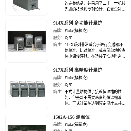
的完美结晶，并采用了二十一世纪较
先进的技术和专刊设计。它完全符合
欧盟EURAMETcg-13干体式温度校
准器校准规范。其准确度，稳定性，
914X系列 多功能计量炉
轴向均匀性，径向均匀性，负载特性
品牌：
Fluke(福禄克)
和迟滞指标都完全符合或优于该规范
服务：
购买
所规定的指标。
简述：
914X系列非常适合于进行变送器环
路校准、比对校准，或者简单地检查
热电偶传感器。在选装了“过程”选件
之后，现场计量时无需再携带任何其
它工具，一台现场计量炉足以应付各
917X系列 高精度计量炉
种计量之需。这也就意味着将实验实
品牌：
Fluke(福禄克)
计量全部搬到了现场。
服务：
购买
简述：
干式计量炉提供了接近恒温槽的性
能，但是却不需要昂贵的恒温槽液
体。干式计量炉达到预定温度点并且
稳定的时间比恒温槽快5到10倍，这
样即可节省技术人员的工作时间，提
1502A-156 测温仪
高检定速度。
品牌：
Fluke(福禄克)