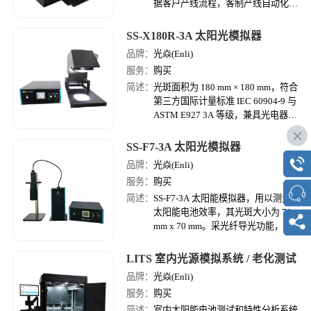
据客户产线流程，客制产线自动化机
台上下料或分选机，并配备 10~1000
ms 脉冲宽度太阳光模拟器，高适用
SS-X180R-3A 太阳光模拟器
性可兼容各类高效电池，为企业大幅
品牌：
光焱(Enli)
提升太阳能电池检测效率。
服务：
购买
简述：
光斑面积为 180 mm × 180 mm，符合
第三方国际计量标准 IEC 60904-9 与
ASTM E927 3A 等级，兼具光电器件
伏安特性 (I-V Measurement) 检测专
用光源及太阳能电池功率检测的太阳
SS-F7-3A 太阳光模拟器
光模拟器。
品牌：
光焱(Enli)
服务：
购买
简述：
SS-F7-3A 太阳能模拟器，用以测量
太阳能电池效率，其光斑大小为 70
mm x 70 mm。采光纤导光功能，可
配合实验室需求，依据场所任意移
动，并自由调整出光方向，便于应用
LITS 室内光源模拟系统 / 老化测试
各种领域，也可与手套箱结合。可搭
品牌：
光焱(Enli)
选配光强度调正光圈来做自动光强度
服务：
购买
变化量测。
简述：
室内太阳能电池测试和特性分析系统