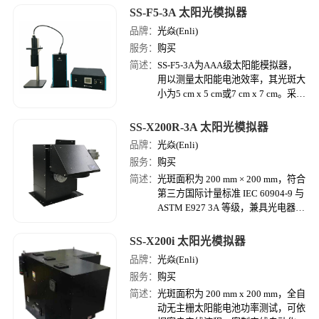
30kW，400/480 VAC；PV8932A 光
SS-F5-3A 太阳光模拟器
伏阵列模拟器，2000 V，30 A，
品牌：
光焱(Enli)
30kW，400/480 VAC
服务：
购买
简述：
SS-F5-3A为AAA级太阳能模拟器，
用以测量太阳能电池效率，其光斑大
小为5 cm x 5 cm或7 cm x 7 cm。采光
纤导光功能，可配合实验室需求，依
据场所任意移动，并自由调整出光方
SS-X200R-3A 太阳光模拟器
向，便于应用各种领域，也可与手套
品牌：
光焱(Enli)
箱结合。
服务：
购买
简述：
光斑面积为 200 mm × 200 mm，符合
第三方国际计量标准 IEC 60904-9 与
ASTM E927 3A 等级，兼具光电器件
伏安特性 (I-V Measurement) 检测专
用光源及太阳能电池功率检测的太阳
SS-X200i 太阳光模拟器
光模拟器。
品牌：
光焱(Enli)
服务：
购买
简述：
光斑面积为 200 mm x 200 mm，全自
动无主栅太阳能电池功率测试，可依