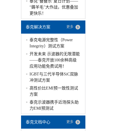
泰克“叠叠乐”夏日计划——
“薅羊毛”大作战，优惠叠加
更快乐！
泰克解决方案
更多
泰克电源完整性（Power
Integrity）测试方案
开发未来 示波器的无限潜能
——泰克开放100余种高级
应用功能免费试用！
IGBT与三代半导体SiC双脉
冲测试方案
高性价比EMI预一致性测试
方案
泰克示波器携手近场探头助
力EMI预测试
泰克文档中心
更多