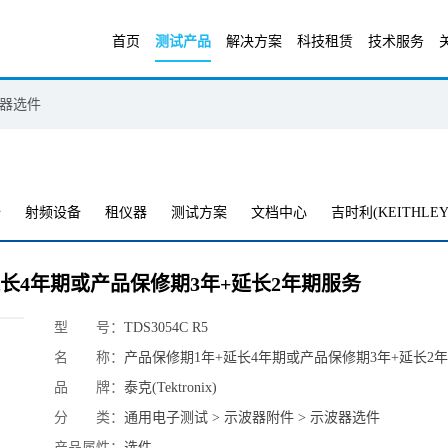
首页
测试产品
解决方案
科技租赁
技术服务
器选件
备
射频设备
租仪器
测试方案
文档中心
吉时利(KEITHLEY
期1年+延长4年期或产品保修期3年+延长2年期服务
型 号：
TDS3054C R5
名 称：
产品保修期1年+延长4年期或产品保修期3年+延长2
品 牌：
泰克(Tektronix)
分 类：
通用电子测试 > 示波器附件 > 示波器选件
产品属性：
选件