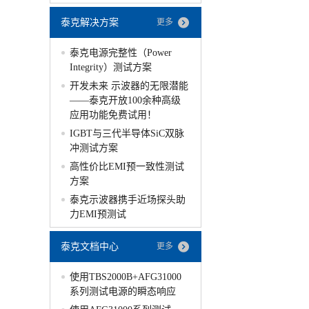
泰克解决方案
更多
泰克电源完整性（Power
Integrity）测试方案
开发未来 示波器的无限潜能
——泰克开放100余种高级
应用功能免费试用！
IGBT与三代半导体SiC双脉
冲测试方案
高性价比EMI预一致性测试
方案
泰克示波器携手近场探头助
力EMI预测试
泰克文档中心
更多
使用TBS2000B+AFG31000
系列测试电源的瞬态响应