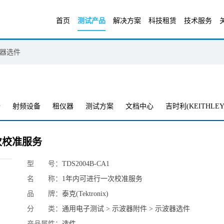
首页
测试产品
解决方案
科技租赁
技术服务
器选件
备
射频设备
租仪器
测试方案
文档中心
吉时利(KEITHLEY
行一次校准服务
型 号：
TDS2004B-CA1
名 称：
1年内可进行一次校准服务
品 牌：
泰克(Tektronix)
分 类：
通用电子测试 > 示波器附件 > 示波器选件
产品属性：
选件