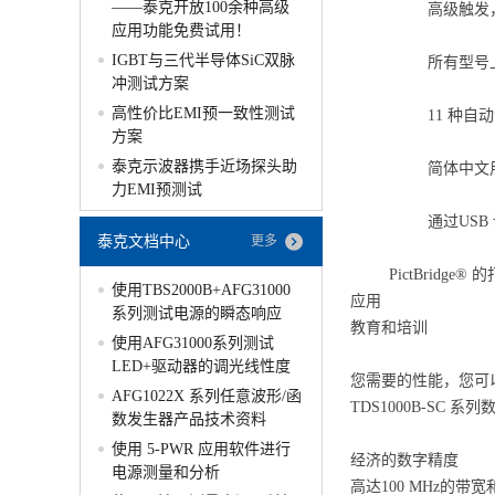
——泰克开放100余种高级
高级触发
应用功能免费试用！
IGBT与三代半导体SiC双脉
所有型号
冲测试方案
高性价比EMI预一致性测试
11 种自
方案
泰克示波器携手近场探头助
简体中文
力EMI预测试
通过US
泰克文档中心
更多
PictBridge®
使用TBS2000B+AFG31000
应用
系列测试电源的瞬态响应
教育和培训
使用AFG31000系列测试
LED+驱动器的调光线性度
您需要的性能，您可
AFG1022X 系列任意波形/函
TDS1000B-S
数发生器产品技术资料
使用 5-PWR 应用软件进行
经济的数字精度
电源测量和分析
高达100 MHz的带