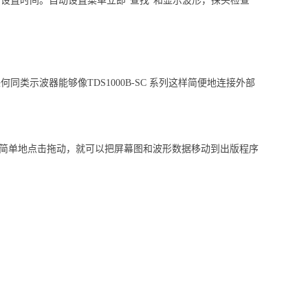
习和设置时间。自动设置菜单立即"查找"和显示波形，探头检查
类示波器能够像TDS1000B-SC 系列这样简便地连接外部
具。您只需简单地点击拖动，就可以把屏幕图和波形数据移动到出版程序