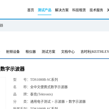
首页
测试产品
解决方案
科技租赁
技术服务
器
备
射频设备
租仪器
测试方案
文档中心
吉时利(KEITHLEY
便携式数字示波器
型 号：
TDS1000B-SC系列
名 称：
全中文便携式数字示波器
品 牌：
泰克(Tektronix)
分 类：
通用电子测试 > 示波器 > 数字示波器
所属系列：
TDS1000B-SC系列