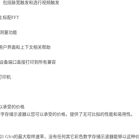
，包括脉宽触发和选行视频触发
上标配FFT
动测量功能
用户界面和上下文相关帮助
B 设备端口直接打印到所有兼容
 的打印机
以承受的价格
C 系列数字存储示波器以您可以承受的价格，提供了无可比拟的性能和易用性。
宽和1 GS/s的最大取样速率，没有任何其它彩色数字存储示波器能够以这种价