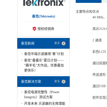
主要特点和优点
泰克(Tektronix)
40 MHz、
授权经销商
高达1GS
2 通道
泰克新闻
更多
彩色LCD
泰克中端示波器增“重”计划
泰克“叠叠乐”夏日计划——
通过前面
“薅羊毛”大作战，优惠叠加
更快乐！
传送波形
泰克解决方案
更多
通过USB 
泰克电源完整性（Power
Integrity）测试方案
软件实现无
开发未来 示波器的无限潜能