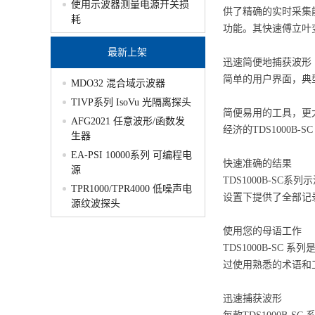
使用示波器测量电源开关损
供了精确的实时采集
耗
功能。其快速傅立叶
最新上架
迅速简便地捕获波形
简单的用户界面，典
MDO32 混合域示波器
TIVP系列 IsoVu 光隔离探头
简便易用的工具，更
AFG2021 任意波形/函数发
经济的TDS1000
生器
EA-PSI 10000系列 可编程电
快速准确的结果
源
TDS1000B-SC
TPR1000/TPR4000 低噪声电
设置下提供了全部记
源纹波探头
使用您的母语工作
TDS1000B-S
过使用熟悉的术语和
迅速捕获波形