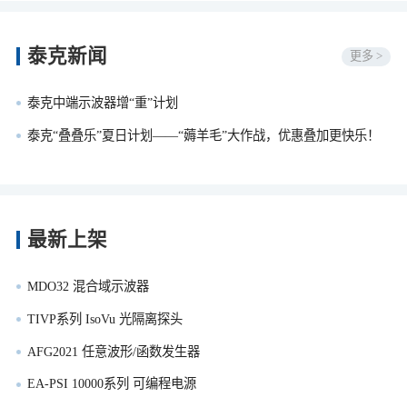
泰克新闻
更多 >
泰克中端示波器增“重”计划
泰克“叠叠乐”夏日计划——“薅羊毛”大作战，优惠叠加更快乐！
最新上架
MDO32 混合域示波器
TIVP系列 IsoVu 光隔离探头
AFG2021 任意波形/函数发生器
EA-PSI 10000系列 可编程电源