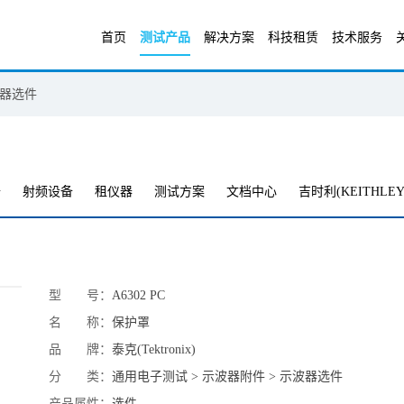
首页
测试产品
解决方案
科技租赁
技术服务
器选件
备
射频设备
租仪器
测试方案
文档中心
吉时利(KEITHLEY
型 号：
A6302 PC
名 称：
保护罩
品 牌：
泰克(Tektronix)
分 类：
通用电子测试 > 示波器附件 > 示波器选件
产品属性：
选件