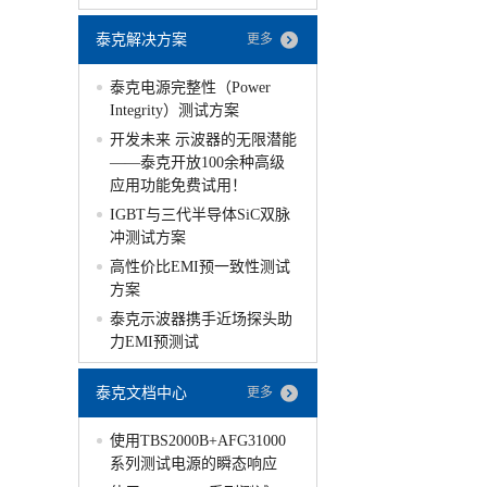
泰克解决方案
更多
泰克电源完整性（Power
Integrity）测试方案
开发未来 示波器的无限潜能
——泰克开放100余种高级
应用功能免费试用！
IGBT与三代半导体SiC双脉
冲测试方案
高性价比EMI预一致性测试
方案
泰克示波器携手近场探头助
力EMI预测试
泰克文档中心
更多
使用TBS2000B+AFG31000
系列测试电源的瞬态响应