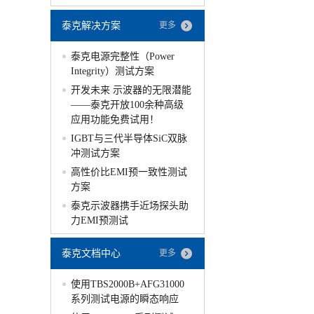
泰克解决方案
更多
泰克电源完整性（Power
Integrity）测试方案
开发未来 示波器的无限潜能
——泰克开放100余种高级
应用功能免费试用！
IGBT与三代半导体SiC双脉
冲测试方案
高性价比EMI预一致性测试
方案
泰克示波器携手近场探头助
力EMI预测试
泰克文档中心
更多
使用TBS2000B+AFG31000
系列测试电源的瞬态响应