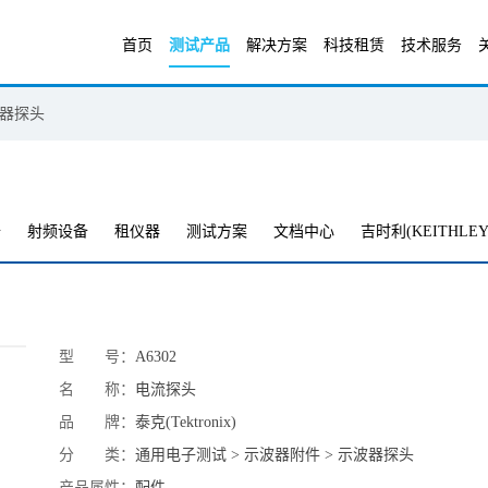
首页
测试产品
解决方案
科技租赁
技术服务
器探头
备
射频设备
租仪器
测试方案
文档中心
吉时利(KEITHLEY
型 号：
A6302
名 称：
电流探头
品 牌：
泰克(Tektronix)
分 类：
通用电子测试 > 示波器附件 > 示波器探头
产品属性：
配件