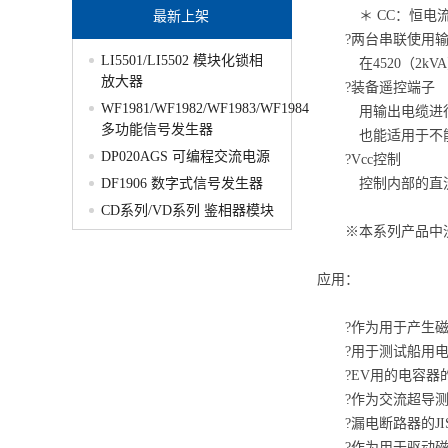
最新上架
＊ CC：恒电流
?两台串联使用输
LI5501/LI5502 模块化锁相
在4520（2kVA
放大器
?装备遥控端子
WF1981/WF1982/WF1983/WF1984
用输出电缆进行
多功能信号发生器
也能适用于不能忽
DP020AGS 可编程交流电源
?Vcc控制
DF1906 数字式信号发生器
控制内部的直流电
CD系列/VD系列 鉴相器模块
※本系列产品中没
应用：
?作为用于产生磁
?用于测试船用电
?EV用的电容器
?作为交流超导测
?漏电断路器的JI
?作为用于驱动磁