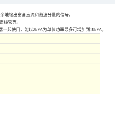
刃有余地输出富含直流和谐波分量的信号。
螺线管等。
起使用，能以2kVA为单位功率最多可增加到10kVA。