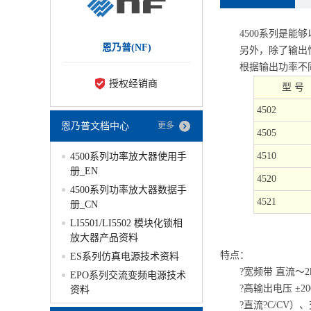
4500系列是能够以
恩乃普(NF)
另外，除了输出恒电
根据输出功率不同，从
授权经销商
型 号
4502
恩乃普文档中心
更多
4505
4510
4500系列功率放大器使用手
册_EN
4520
4500系列功率放大器数据手
4521
册_CN
LI5501/LI5502 模块化锁相
放大器产品资料
特点：
ES系列仿真电源技术资料
?宽频带 直流～2k
EPO系列交流变频电源技术
?高输出电压 ±20
资料
?直流?C/CV）、