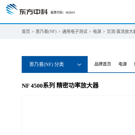
股票代码：002819
首页
>
恩乃普(NF)
>
通用电子测试
>
电源
>
交流/直流放大
恩乃普(NF) 分类
品牌首页
电源
NF 4500系列 精密功率放大器