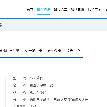
首页
测试产品
解决方案
科技租赁
技术服务
器
微小信号测量
信号发生器
更多仪器
文档中心
型 号：
4500系列
名 称：
精密功率放大器
品 牌：
恩乃普(NF)
分 类：
通用电子测试 > 电源 > 交流/直流放大器
产品属性：
主机