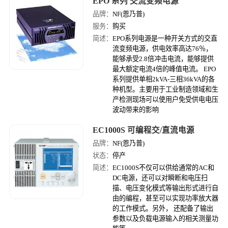
EPO 系列 交流变频电源
品牌：
NF(恩乃普)
服务：
购买
简述：
EPO系列电源是一种开关方式的交直
流变频电源，供电效率高达76％，
能够承受2.8倍冲击电流，能够提供
最大额定电流4倍的峰值电流。 EPO
系列提供单相2kVA-三相36kVA的各
种机型。主要用于工业制造领域和生
产检测现场可以使用户免受供电电压
波动带来的影响
EC1000S 可编程交/直流电源
品牌：
NF(恩乃普)
状态：
停产
简述：
EC1000S不仅可以供给通常的AC和
DC电源，还可以对瞬断和电压扫
描、电压变化模式等输出形式进行自
由的编程，甚至可以实现功率放大器
的工作模式。另外， 还配备了输出
参数以及负载电源输入的相关测量功