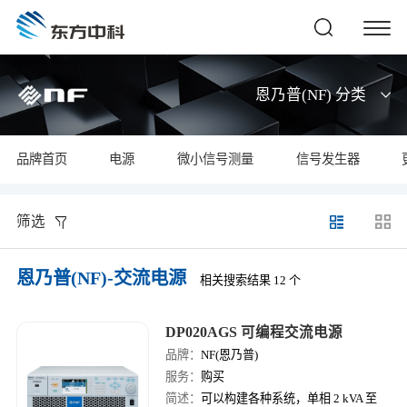
恩乃普(NF) 分类
品牌首页
电源
微小信号测量
信号发生器
筛选
恩乃普(NF)-交流电源
相关搜索结果 12 个
DP020AGS 可编程交流电源
品牌：
NF(恩乃普)
服务：
购买
简述：
可以构建各种系统，单相 2 kVA 至