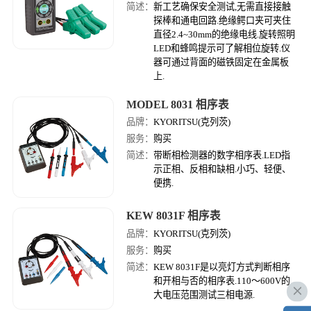
简述：
新工艺确保安全测试,无需直接接触
探棒和通电回路.绝缘鳄口夹可夹住
直径2.4~30mm的绝缘电线.旋转照明
LED和蜂鸣提示可了解相位旋转.仪
器可通过背面的磁铁固定在金属板
上.
MODEL 8031 相序表
品牌：
KYORITSU(克列茨)
服务：
购买
简述：
带断相检测器的数字相序表.LED指
示正相、反相和缺相.小巧、轻便、
便携.
KEW 8031F 相序表
品牌：
KYORITSU(克列茨)
服务：
购买
简述：
KEW 8031F是以亮灯方式判断相序
和开相与否的相序表.110～600V的
大电压范围测试三相电源.